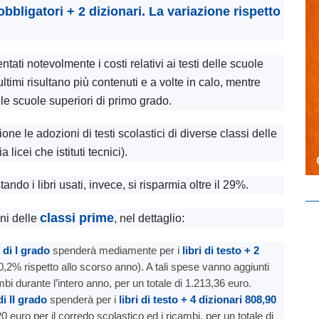
bbligatori + 2 dizionari. La variazione rispetto
ti notevolmente i costi relativi ai testi delle scuole
timi risultano più contenuti e a volte in calo, mentre
lle scuole superiori di primo grado.
one le adozioni di testi scolastici di diverse classi delle
licei che istituti tecnici).
stando i libri usati, invece, si risparmia oltre il 29%.
classi prime
ni delle
, nel dettaglio:
 di I grado
spenderà mediamente per i
libri di testo + 2
2% rispetto allo scorso anno). A tali spese vanno aggiunti
mbi durante l’intero anno, per un totale di 1.213,36 euro.
i II grado
spenderà per i
libri di testo + 4 dizionari 808,90
euro per il corredo scolastico ed i ricambi, per un totale di