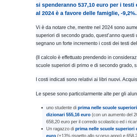
si spenderanno 537,10 euro per i testi o
al 2024 è a favore delle famiglie, -9,2%.
Vi è da notare che, mentre nel 2024 sono aumenta
superiori di secondo grado, quest’anno questi ul
segnano un forte incremento i costi dei testi de
(Il calcolo è effettuato prendendo in considerazi
scuole superiori di primo e di secondo grado, sia 
I costi indicati sono relativi ai libri nuovi. Acqui
Le spese sono particolarmente alte per gli alun
uno studente di
prima nelle scuole superiori
dizionari 555,16 euro
(con un aumento del 20,
658,20 euro per il corredo scolastico ed i rica
Un ragazzo di
prima nelle scuole superiori d
euro
(+13% rispetto allo scorso anno) e 658,20 