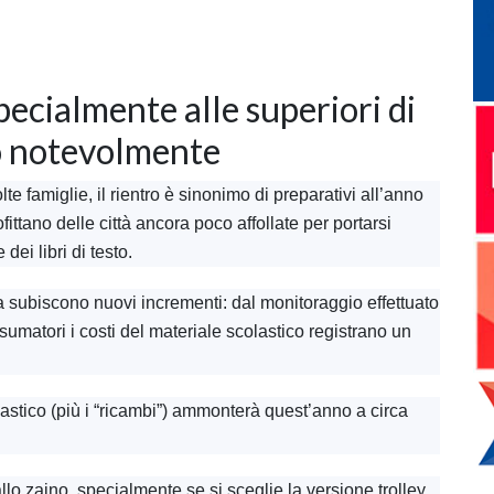
specialmente alle superiori di
o notevolmente
e famiglie, il rientro è sinonimo di preparativi all’anno
rofittano delle città ancora poco affollate per portarsi
dei libri di testo.
a subiscono nuovi incrementi: dal monitoraggio effettuato
matori i costi del materiale scolastico registrano un
stico (più i “ricambi”) ammonterà quest’anno a circa
llo zaino, specialmente se si sceglie la versione trolley,