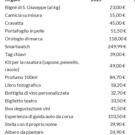
Bigné di S. Giuseppe (al kg)
23,00 €
Camicia su misura
55,00 €
Cravatta
45,00 €
Portafoglio in pelle
51,50 €
Orologio di marca
118,00 €
Smartwatch
249,99 €
Tag chiavi
39,00 €
Kit per la rasatura (sapone, pennello,
49,00 €
rasoio)
Profumo 100ml
84,70 €
Libro fotografico
18,20 €
Bottiglia di vino personalizzata
32,70 €
Biglietto teatro
33,50 €
Box degustazione vini
41,50 €
Esperienza di guida auto da corsa
103,50 €
Stella con il proprio nome
39,90 €
Albero da piantare
24,90 €