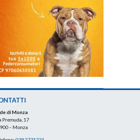
ONTATTI
de di Monza
a Premuda, 17
900 – Monza
lefono:
039 2731221