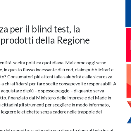
per il blind test, la
 prodotti della Regione
dentità, scelta politica quotidiana. Mai come oggi se ne
e, in questo flusso incessante di trend, claim pubblicitari e
ltato? Consumatori più attenti alla salubrità e alla sicurezza
a chi affidarsi per fare scelte consapevoli e responsabili. A
acquistare di più – e spesso peggio – di quanto serva
etto, finanziato dal Ministero delle Imprese e del Made in
i cittadini gli strumenti per scegliere in modo informato,
 leggere le etichette senza cadere nelle trappole del
ave del progetto: svolgendo una degustazione al buio in cui